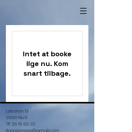
Intet at booke
lige nu. Kom
snart tilbage.
Løberen 13
2990 Nivå
Tlf
26 15 60 32
Ilanni.jensen@gmail.com