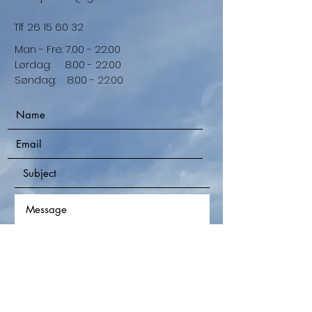
Tlf
26 15 60 32
Man - Fre:
7.00 - 22.00
​​Lørdag:
8.00 - 22.00
​Søndag:
8.00 - 22.00
Submit